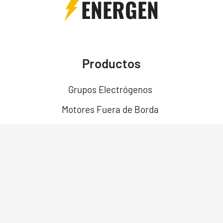
ENERGEN
Productos
Grupos Electrógenos
Motores Fuera de Borda
Motores
Motobombas
Motosoldadores y Soldadoras
Motos Eléctricas
Campo Bosque y Jardín