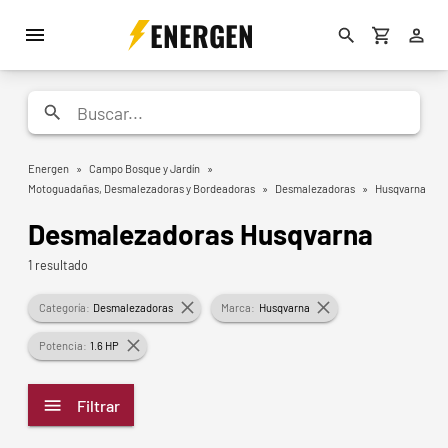
ENERGEN
Energen
»
Campo Bosque y Jardín
»
Motoguadañas, Desmalezadoras y Bordeadoras
»
Desmalezadoras
»
Husqvarna
Desmalezadoras Husqvarna
1 resultado
Categoría:
Desmalezadoras
Marca:
Husqvarna
Potencia:
1.6 HP
Filtrar